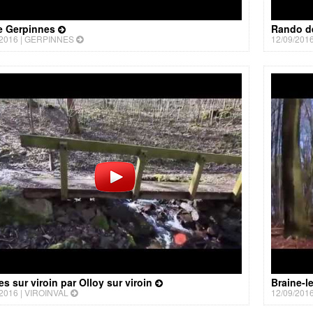
de Gerpinnes
Rando d
2016 |
GERPINNES
12/09/2016
es sur viroin par Olloy sur viroin
Braine-l
2016 |
VIROINVAL
12/09/2016