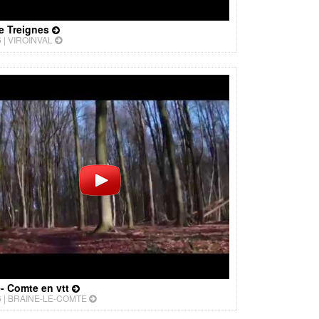
e Treignes
 |
VIROINVAL
e- Comte en vtt
 |
BRAINE-LE-COMTE