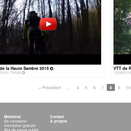
 de la Haute Sambre 2015
VTT de Ra
2016 |
THUIN
12/09/2016
« Précédent
…
4
5
6
7
8
9
10
Membres
Contact
Se connecter
A propos
Inscription gratuite
Mot de passe oublié