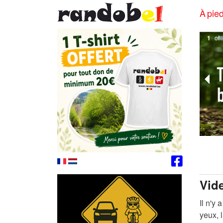
À pied
2
of
Vid
Il n'y
yeux, 