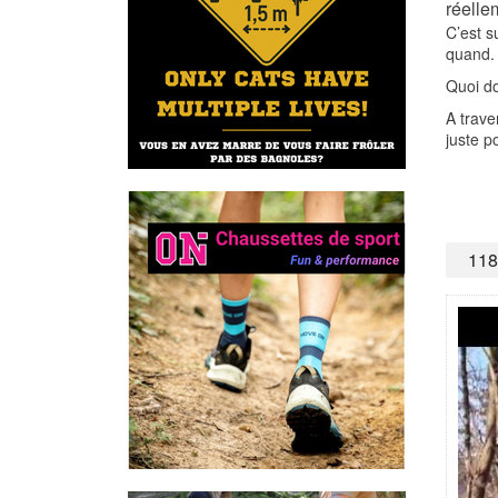
réelle
C’est s
quand.
Quoi do
A trav
juste po
11