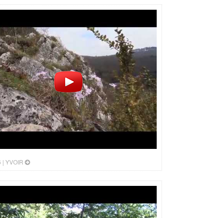
 |
YVOIR