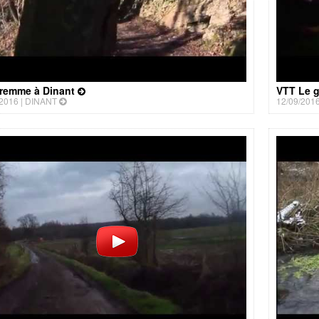
remme à Dinant
VTT Le g
2016 |
DINANT
12/09/2016