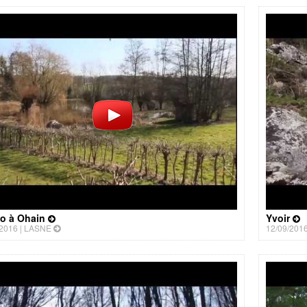
o à Ohain
Yvoir
2016 |
LASNE
12/09/2016