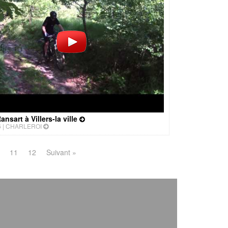
nsart à Villers-la ville
 |
CHARLEROI
11
12
Suivant »