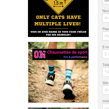
Nom
Pse
E-ma
Tél
Site
mes