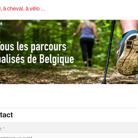
, à cheval, à vélo ...
4
tact
t *