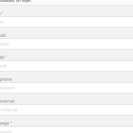
 *
udo
il *
éphone
 internet
sage *