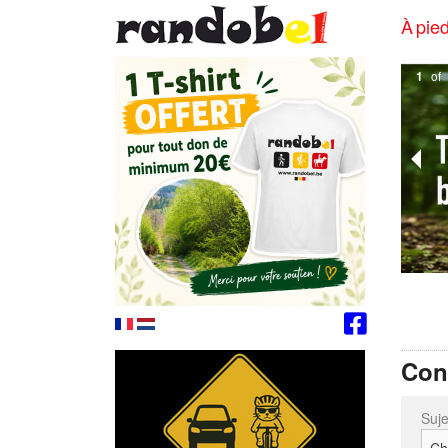
À pied
1
of
Con
Suje