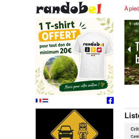
À pied
2
of
List
Cri
Caté