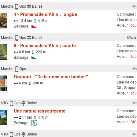
Marche
Gps
Balisé
Mi
4 - Promenade d'Ahin ; longue
Commune :
Lieu de dép
13.4 km
415 m
Auteur :
Tou
Balisage :
Marche
Gps
Balisé
Mis à
5 - Promenade d'Ahin ; courte
Commune :
Lieu de dép
6.8 km
223 m
Auteur :
Tou
Balisage :
Marche
Gps
Mi
Grupont - "De la rumeur au bûcher"
Commune :
Lieu de dép
6 km
208 m
30 , Grupon
Auteur :
Tour
VTC
Gps
Balisé
Mi
Une nature ressourçante
Commune :
Lieu de dépa
27.1 km
470 m
Auteur :
SIC
Balisage :
VTC
Gps
Balisé
Mi