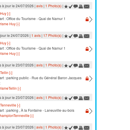
s à jour le 24/07/2026 |
avis
|
1 Photo(s)
|
Huy [›]
art : Office du Tourisme - Quai de Namur 1
risme Huy [›]
 jour le 24/07/2026 |
1 avis
|
17 Photo(s)
|
Huy [›]
art : Office du Tourisme - Quai de Namur 1
risme Huy [›]
s à jour le 23/07/2026 |
avis
|
1 Photo(s)
|
Tellin [›]
art : parking public - Rue du Général Baron Jacques
t
ismeTellin [›]
s à jour le 23/07/2026 |
avis
|
1 Photo(s)
|
Tenneville [›]
rt : parking , À la Fontaine - Laneuville-au-bois
hamplonTenneville [›]
s à jour le 23/07/2026 |
avis
|
1 Photo(s)
|