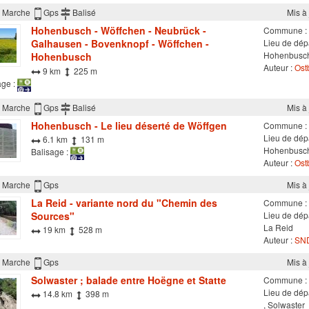
Marche
Gps
Balisé
Mis à
Hohenbusch - Wöffchen - Neubrück -
Commune :
Galhausen - Bovenknopf - Wöffchen -
Lieu de dép
Hohenbusc
Hohenbusch
Auteur :
Ostb
9 km
225 m
age :
Marche
Gps
Balisé
Mis à
Hohenbusch - Le lieu déserté de Wöffgen
Commune :
Lieu de dép
6.1 km
131 m
Hohenbusc
Balisage :
Auteur :
Ostb
Marche
Gps
Mis à
La Reid - variante nord du "Chemin des
Commune :
Sources"
Lieu de dépa
La Reid
19 km
528 m
Auteur :
SND
Marche
Gps
Mis à
Solwaster ; balade entre Hoëgne et Statte
Commune :
Lieu de dép
14.8 km
398 m
, Solwaster