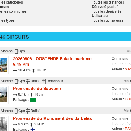
 les catégories
Toutes les distances
mune
Dénivelé positif
es les communes
Tous les dénivelés
Utilisateur
 les types
Tous les utilisateurs
46 CIRCUITS
Marche
Gps
Mi
20260806 - OOSTENDE Balade maritime -
Commune :
9.45 Km
Lieu de dépa
Auteur :
pier
10.4 km
105 m
Marche
Gps
Balisé
Roadbook
Mis 
Promenade du Souvenir
Commune :
Lieu de dép
8.7 km
185 m
Auteur :
RSI 
Balisage :
Marche
Gps
Balisé
Mis 
Promenade du Monument des Barbelés
Commune :
Lieu de dép
9.3 km
214 m
Auteur :
RSI 
Balisage :