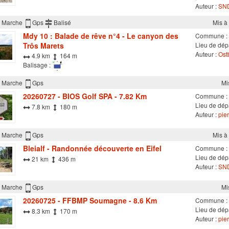
Auteur :
SND
Marche
Gps
Balisé
Mis à
Mdy 10 : Balade de rêve n°4 - Le canyon des
Commune :
Trôs Marets
Lieu de dépa
Auteur :
Ostb
4.9 km
164 m
Balisage :
Marche
Gps
Mi
20260727 - BIOS Golf SPA - 7.82 Km
Commune :
Lieu de dép
7.8 km
180 m
Auteur :
pier
Marche
Gps
Mis à
Bleialf - Randonnée découverte en Eifel
Commune :
Lieu de dépa
21 km
436 m
Auteur :
SND
Marche
Gps
Mi
20260725 - FFBMP Soumagne - 8.6 Km
Commune :
Lieu de dépa
8.3 km
170 m
Auteur :
pier