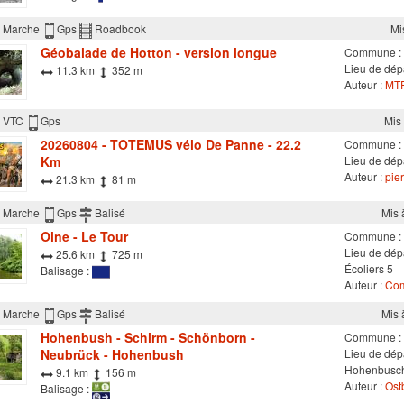
Marche
Gps
Roadbook
Mi
Géobalade de Hotton - version longue
Commune :
Lieu de dépa
11.3 km
352 m
Auteur :
MTF
VTC
Gps
Mis 
20260804 - TOTEMUS vélo De Panne - 22.2
Commune :
Km
Lieu de dép
Auteur :
pier
21.3 km
81 m
Marche
Gps
Balisé
Mis 
Olne - Le Tour
Commune :
Lieu de dépa
25.6 km
725 m
Écoliers 5
Balisage :
Auteur :
Com
Marche
Gps
Balisé
Mis 
Hohenbush - Schirm - Schönborn -
Commune :
Neubrück - Hohenbush
Lieu de dép
Hohenbusc
9.1 km
156 m
Auteur :
Ostb
Balisage :