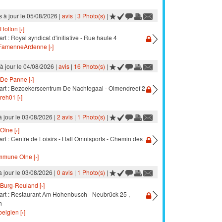
s à jour le 05/08/2026 |
avis
|
3 Photo(s)
|
Hotton [›]
rt : Royal syndicat d'initiative - Rue haute 4
amenneArdenne [›]
à jour le 04/08/2026 |
avis
|
16 Photo(s)
|
De Panne [›]
art : Bezoekerscentrum De Nachtegaal - Olmendreef 2
reh01 [›]
à jour le 03/08/2026 |
2 avis
|
1 Photo(s)
|
Olne [›]
rt : Centre de Loisirs - Hall Omnisports - Chemin des
mune Olne [›]
à jour le 03/08/2026 |
0 avis
|
1 Photo(s)
|
Burg-Reuland [›]
art : Restaurant Am Hohenbusch - Neubrück 25 ,
h
elgien [›]