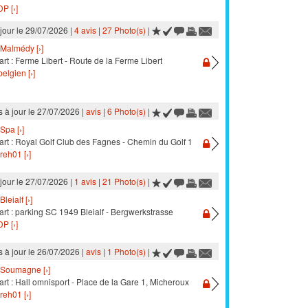
P [›]
 jour le 29/07/2026 |
4 avis
|
27 Photo(s)
|
Malmédy [›]
rt : Ferme Libert - Route de la Ferme Libert
elgien [›]
s à jour le 27/07/2026 |
avis
|
6 Photo(s)
|
Spa [›]
art : Royal Golf Club des Fagnes - Chemin du Golf 1
reh01 [›]
 jour le 27/07/2026 |
1 avis
|
21 Photo(s)
|
Bleialf [›]
rt : parking SC 1949 Bleialf - Bergwerkstrasse
P [›]
s à jour le 26/07/2026 |
avis
|
1 Photo(s)
|
Soumagne [›]
rt : Hall omnisport - Place de la Gare 1, Micheroux
reh01 [›]