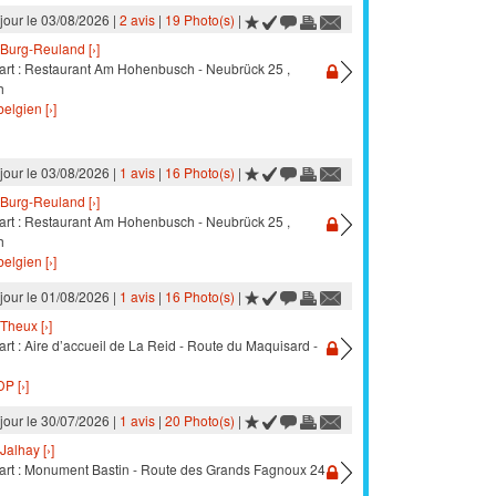
 jour le 03/08/2026 |
2 avis
|
19 Photo(s)
|
Burg-Reuland [›]
art : Restaurant Am Hohenbusch - Neubrück 25 ,
h
elgien [›]
 jour le 03/08/2026 |
1 avis
|
16 Photo(s)
|
Burg-Reuland [›]
art : Restaurant Am Hohenbusch - Neubrück 25 ,
h
elgien [›]
 jour le 01/08/2026 |
1 avis
|
16 Photo(s)
|
Theux [›]
rt : Aire d’accueil de La Reid - Route du Maquisard -
P [›]
 jour le 30/07/2026 |
1 avis
|
20 Photo(s)
|
Jalhay [›]
art : Monument Bastin - Route des Grands Fagnoux 24