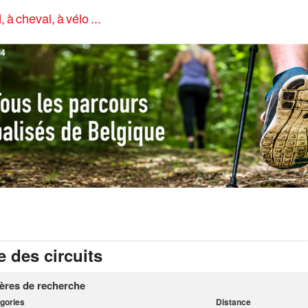
, à cheval, à vélo ...
4
e des circuits
tères de recherche
gories
Distance