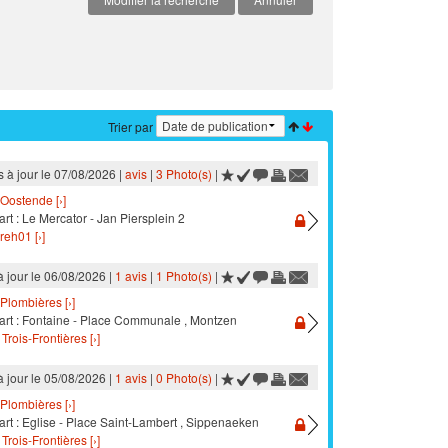
Trier par
s à jour le 07/08/2026 |
avis
|
3 Photo(s)
|
Oostende [›]
rt : Le Mercator - Jan Piersplein 2
reh01 [›]
à jour le 06/08/2026 |
1 avis
|
1 Photo(s)
|
Plombières [›]
art : Fontaine - Place Communale , Montzen
Trois-Frontières [›]
à jour le 05/08/2026 |
1 avis
|
0 Photo(s)
|
Plombières [›]
art : Eglise - Place Saint-Lambert , Sippenaeken
Trois-Frontières [›]