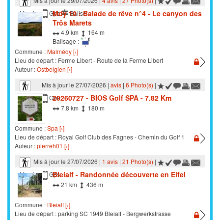
Mis à jour le 29/07/2026 |
4 avis
|
27 Photo(s)
|
Mdy 10 : Balade de rêve n°4 - Le canyon des
Marche
Gps
Balisé
Trôs Marets
4.9 km
164 m
Balisage :
Commune :
Malmédy [›]
Lieu de départ : Ferme Libert - Route de la Ferme Libert
Auteur :
Ostbelgien [›]
Mis à jour le 27/07/2026 |
avis
|
6 Photo(s)
|
20260727 - BIOS Golf SPA - 7.82 Km
Marche
Gps
7.8 km
180 m
Commune :
Spa [›]
Lieu de départ : Royal Golf Club des Fagnes - Chemin du Golf 1
Auteur :
pierreh01 [›]
Mis à jour le 27/07/2026 |
1 avis
|
21 Photo(s)
|
Bleialf - Randonnée découverte en Eifel
Marche
Gps
21 km
436 m
Commune :
Bleialf [›]
Lieu de départ : parking SC 1949 Bleialf - Bergwerkstrasse