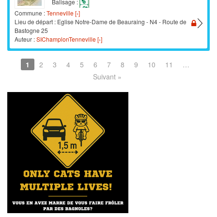
Balisage :
Commune :
Tenneville [›]
Lieu de départ : Eglise Notre-Dame de Beauraing - N4 - Route de
Bastogne 25
Auteur :
SIChamplonTenneville [›]
1
2
3
4
5
6
7
8
9
10
11
…
Suivant »