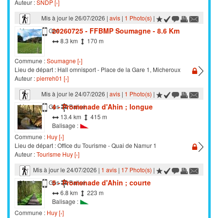
Auteur :
SNDP [›]
Mis à jour le 26/07/2026 |
avis
|
1 Photo(s)
|
20260725 - FFBMP Soumagne - 8.6 Km
Marche
Gps
8.3 km
170 m
Commune :
Soumagne [›]
Lieu de départ : Hall omnisport - Place de la Gare 1, Micheroux
Auteur :
pierreh01 [›]
Mis à jour le 24/07/2026 |
avis
|
1 Photo(s)
|
4 - Promenade d'Ahin ; longue
Marche
Gps
Balisé
13.4 km
415 m
Balisage :
Commune :
Huy [›]
Lieu de départ : Office du Tourisme - Quai de Namur 1
Auteur :
Tourisme Huy [›]
Mis à jour le 24/07/2026 |
1 avis
|
17 Photo(s)
|
5 - Promenade d'Ahin ; courte
Marche
Gps
Balisé
6.8 km
223 m
Balisage :
Commune :
Huy [›]