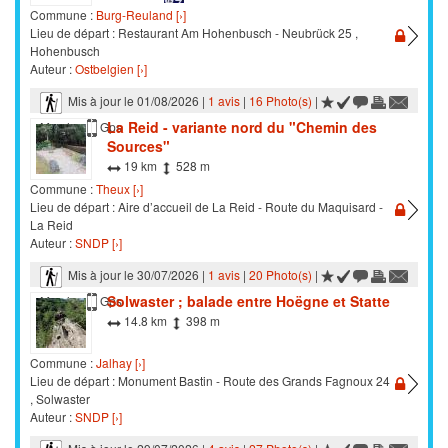
Commune :
Burg-Reuland [›]
Lieu de départ : Restaurant Am Hohenbusch - Neubrück 25 ,
Hohenbusch
Auteur :
Ostbelgien [›]
Mis à jour le 01/08/2026 |
1 avis
|
16 Photo(s)
|
La Reid - variante nord du "Chemin des
Marche
Gps
Sources"
19 km
528 m
Commune :
Theux [›]
Lieu de départ : Aire d’accueil de La Reid - Route du Maquisard -
La Reid
Auteur :
SNDP [›]
Mis à jour le 30/07/2026 |
1 avis
|
20 Photo(s)
|
Solwaster ; balade entre Hoëgne et Statte
Marche
Gps
14.8 km
398 m
Commune :
Jalhay [›]
Lieu de départ : Monument Bastin - Route des Grands Fagnoux 24
, Solwaster
Auteur :
SNDP [›]