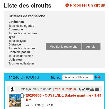
Liste des circuits
Proposer un circuit
Critères de recherche
Catégories
Tous les catégories
Commune
Toutes les communes
Type
Tous les types
Distance
Modifier la recherche
Annuler
Toutes les distances
Dénivelé positif
Tous les dénivelés
Utilisateur
Tous les utilisateurs
11246 CIRCUITS
Trier par
Mis à jour le 07/08/2026 |
avis
|
3 Photo(s)
|
20260806 - OOSTENDE Balade maritime - 9.45
Marche
Gps
Km
10.4 km
105 m