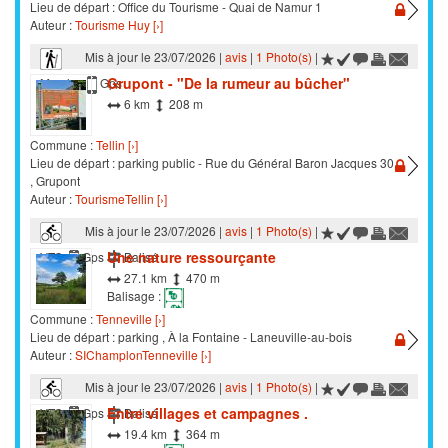
Lieu de départ : Office du Tourisme - Quai de Namur 1
Auteur :
Tourisme Huy [›]
Mis à jour le 23/07/2026 |
avis
|
1 Photo(s)
|
Grupont - "De la rumeur au bûcher"
Marche
Gps
6 km
208 m
Commune :
Tellin [›]
Lieu de départ : parking public - Rue du Général Baron Jacques 30
, Grupont
Auteur :
TourismeTellin [›]
Mis à jour le 23/07/2026 |
avis
|
1 Photo(s)
|
Une nature ressourçante
VTC
Gps
Balisé
27.1 km
470 m
Balisage :
Commune :
Tenneville [›]
Lieu de départ : parking , À la Fontaine - Laneuville-au-bois
Auteur :
SIChamplonTenneville [›]
Mis à jour le 23/07/2026 |
avis
|
1 Photo(s)
|
Entre villages et campagnes .
VTC
Gps
Balisé
19.4 km
364 m