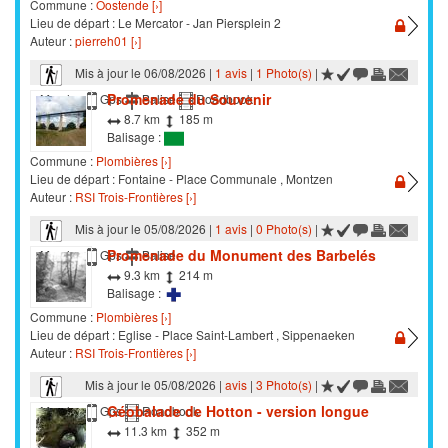
Commune :
Oostende [›]
Lieu de départ : Le Mercator - Jan Piersplein 2
Auteur :
pierreh01 [›]
Mis à jour le 06/08/2026 |
1 avis
|
1 Photo(s)
|
Promenade du Souvenir
Marche
Gps
Balisé
Roadbook
8.7 km
185 m
Balisage :
Commune :
Plombières [›]
Lieu de départ : Fontaine - Place Communale , Montzen
Auteur :
RSI Trois-Frontières [›]
Mis à jour le 05/08/2026 |
1 avis
|
0 Photo(s)
|
Promenade du Monument des Barbelés
Marche
Gps
Balisé
9.3 km
214 m
Balisage :
Commune :
Plombières [›]
Lieu de départ : Eglise - Place Saint-Lambert , Sippenaeken
Auteur :
RSI Trois-Frontières [›]
Mis à jour le 05/08/2026 |
avis
|
3 Photo(s)
|
Géobalade de Hotton - version longue
Marche
Gps
Roadbook
11.3 km
352 m