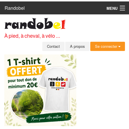
Randobel
MENU
ACCUEIL
CIRCUITS
À pied, à cheval, à vélo ...
CLUBS
Contact
A propos
Se connecter
CONTACT
A PROPOS
MEMBRES
SE CONNECTER
INSCRIPTION GRATUITE
MOT DE PASSE OUBLIÉ