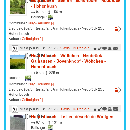
Hohenbush - Schirm - Schönborn - Neubrück
Marche
Gps
Balisé
- Hohenbush
9.1 km
156 m
Balisage :
Commune :
Burg-Reuland [›]
Lieu de départ : Restaurant Am Hohenbusch - Neubrück 25 ,
Hohenbusch
Auteur :
Ostbelgien [›]
Mis à jour le 03/08/2026 |
2 avis
|
19 Photo(s)
|
Hohenbusch - Wöffchen - Neubrück -
Marche
Gps
Balisé
Galhausen - Bovenknopf - Wöffchen -
Hohenbusch
9 km
225 m
Balisage :
Commune :
Burg-Reuland [›]
Lieu de départ : Restaurant Am Hohenbusch - Neubrück 25 ,
Hohenbusch
Auteur :
Ostbelgien [›]
Mis à jour le 03/08/2026 |
1 avis
|
16 Photo(s)
|
Hohenbusch - Le lieu déserté de Wöffgen
Marche
Gps
Balisé
6.1 km
131 m
Balisage :