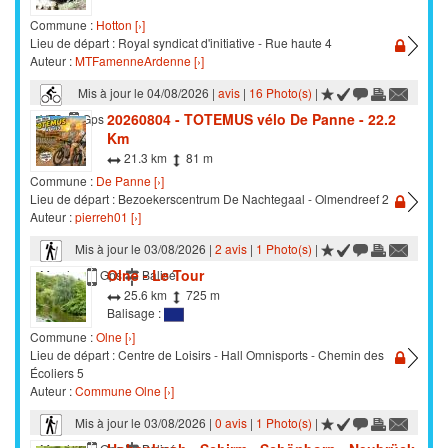
Commune :
Hotton [›]
Lieu de départ : Royal syndicat d'initiative - Rue haute 4
Auteur :
MTFamenneArdenne [›]
Mis à jour le 04/08/2026 |
avis
|
16 Photo(s)
|
20260804 - TOTEMUS vélo De Panne - 22.2
VTC
Gps
Km
21.3 km
81 m
Commune :
De Panne [›]
Lieu de départ : Bezoekerscentrum De Nachtegaal - Olmendreef 2
Auteur :
pierreh01 [›]
Mis à jour le 03/08/2026 |
2 avis
|
1 Photo(s)
|
Olne - Le Tour
Marche
Gps
Balisé
25.6 km
725 m
Balisage :
Commune :
Olne [›]
Lieu de départ : Centre de Loisirs - Hall Omnisports - Chemin des
Écoliers 5
Auteur :
Commune Olne [›]
Mis à jour le 03/08/2026 |
0 avis
|
1 Photo(s)
|