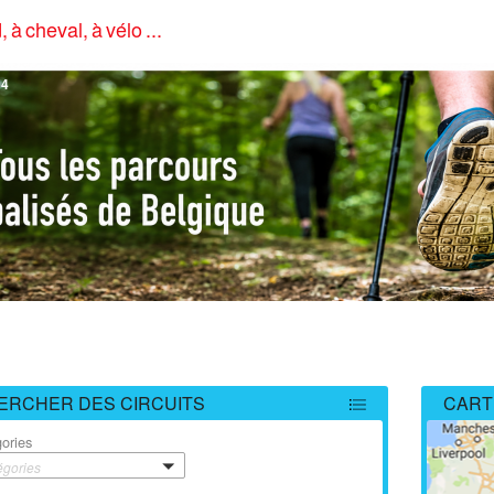
, à cheval, à vélo ...
4
ERCHER DES CIRCUITS
CART
ories
égories