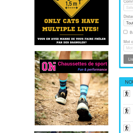
Com
Dista
B
Mot c
NO