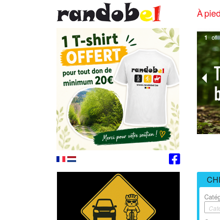
À pied
1
of
CH
Catég
Cat