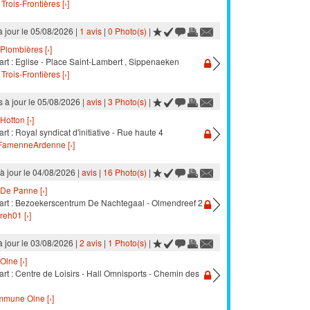
Trois-Frontières [›]
à jour le 05/08/2026 |
1 avis
|
0 Photo(s)
|
Plombières [›]
art : Eglise - Place Saint-Lambert , Sippenaeken
Trois-Frontières [›]
s à jour le 05/08/2026 |
avis
|
3 Photo(s)
|
Hotton [›]
rt : Royal syndicat d'initiative - Rue haute 4
amenneArdenne [›]
à jour le 04/08/2026 |
avis
|
16 Photo(s)
|
De Panne [›]
art : Bezoekerscentrum De Nachtegaal - Olmendreef 2
reh01 [›]
à jour le 03/08/2026 |
2 avis
|
1 Photo(s)
|
Olne [›]
rt : Centre de Loisirs - Hall Omnisports - Chemin des
mune Olne [›]