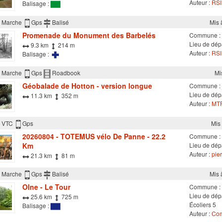
Auteur :
RSI 
Balisage :
Marche
Gps
Balisé
Mis 
Promenade du Monument des Barbelés
Commune :
Lieu de dép
9.3 km
214 m
Auteur :
RSI 
Balisage :
Marche
Gps
Roadbook
Mi
Géobalade de Hotton - version longue
Commune :
Lieu de dépa
11.3 km
352 m
Auteur :
MTF
VTC
Gps
Mis 
20260804 - TOTEMUS vélo De Panne - 22.2
Commune :
Km
Lieu de dép
Auteur :
pier
21.3 km
81 m
Marche
Gps
Balisé
Mis 
Olne - Le Tour
Commune :
Lieu de dépa
25.6 km
725 m
Écoliers 5
Balisage :
Auteur :
Com