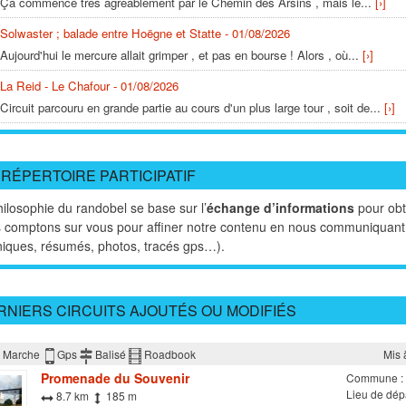
Ça commence très agréablement par le Chemin des Arsins , mais le...
[›]
Solwaster ; balade entre Hoëgne et Statte - 01/08/2026
Aujourd'hui le mercure allait grimper , et pas en bourse ! Alors , où...
[›]
La Reid - Le Chafour - 01/08/2026
Circuit parcouru en grande partie au cours d'un plus large tour , soit de...
[›]
NG 20 - Nassogne - Promenade du Vieux Bon Dieu - 31/07/2026
Sans avis général car nous n'avons fait qu'une petite partie de la...
[›]
 RÉPERTOIRE PARTICIPATIF
NG 17 - Nassogne - Promenade Saint-Léonard - 31/07/2026
ilosophie du randobel se base sur l’
échange d’informations
pour obte
On apprécie beaucoup la campagne à la sortie de Nassogne en début de...
[›
 comptons sur vous pour affiner notre contenu en nous communiquant
NG 14 - Masbourg - Promenade de Nauchène - 31/07/2026
niques, résumés, photos, tracés gps…).
En voilà une bien belle balade !!!
Il y a 2 cabanons pour une...
[›]
RNIERS CIRCUITS AJOUTÉS OU MODIFIÉS
Moulin du Broukay - Boucle verte - 30/07/2026
De retour avec de jeunes enfants sur cette facile balade . Les animaux...
[›]
Marche
Gps
Balisé
Roadbook
Mis 
St 07 - Promenade du Gué - 30/07/2026
Promenade du Souvenir
Commune :
Il y a maintenant une passerelle sur le ruisseau qui est à sec suite à...
[›]
Lieu de dép
8.7 km
185 m