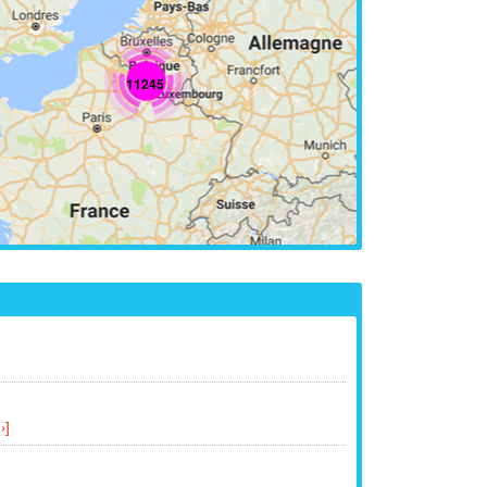
11245
[›]