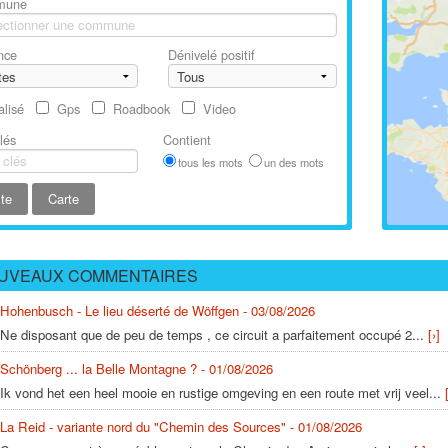
mune
nce
Dénivelé positif
alisé
Gps
Roadbook
Video
lés
Contient
tous les mots
un des mots
UVEAUX COMMENTAIRES
Hohenbusch - Le lieu déserté de Wöffgen - 03/08/2026
Ne disposant que de peu de temps , ce circuit a parfaitement occupé 2...
[›]
Schönberg ... la Belle Montagne ? - 01/08/2026
Ik vond het een heel mooie en rustige omgeving en een route met vrij veel...
La Reid - variante nord du "Chemin des Sources" - 01/08/2026