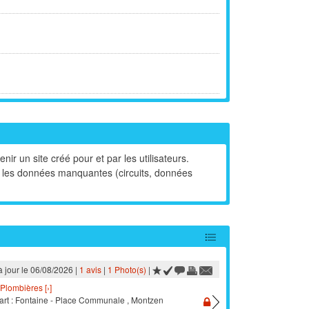
nir un site créé pour et par les utilisateurs.
]
 les données manquantes (circuits, données
à jour le 06/08/2026 |
1 avis
|
1 Photo(s)
|
Plombières [›]
art : Fontaine - Place Communale , Montzen