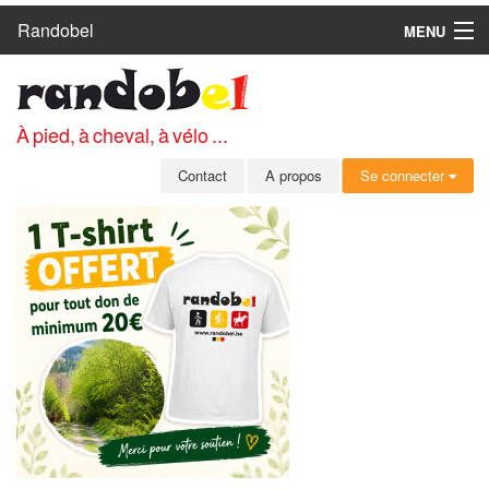
Randobel
MENU
ACCUEIL
CIRCUITS
À pied, à cheval, à vélo ...
CLUBS
Contact
A propos
Se connecter
CONTACT
A PROPOS
MEMBRES
SE CONNECTER
INSCRIPTION GRATUITE
MOT DE PASSE OUBLIÉ