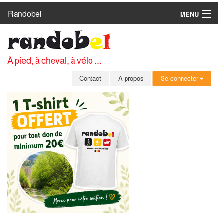
Randobel
MENU
ACCUEIL
CIRCUITS
À pied, à cheval, à vélo ...
CLUBS
Contact
A propos
Se connecter
CONTACT
A PROPOS
MEMBRES
SE CONNECTER
INSCRIPTION GRATUITE
MOT DE PASSE OUBLIÉ