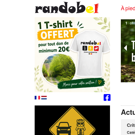
À pied
1
of
Actu
Cri
Caté