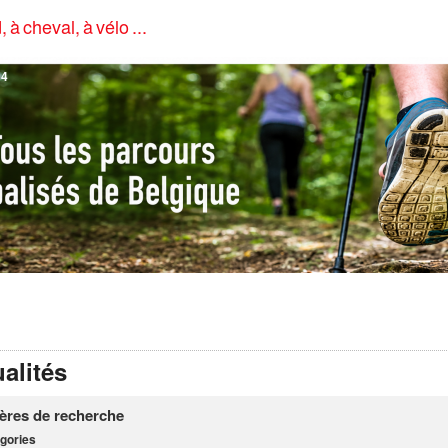
, à cheval, à vélo ...
4
alités
tères de recherche
gories