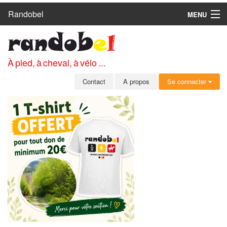
Randobel
MENU
ACCUEIL
CIRCUITS
À pied, à cheval, à vélo ...
CLUBS
Contact
A propos
Se connecter
CONTACT
A PROPOS
MEMBRES
SE CONNECTER
INSCRIPTION GRATUITE
MOT DE PASSE OUBLIÉ