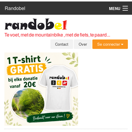
Randobel
MENU
HOME
ROUTES
Te voet, met de mountainbike , met de fiets, te paard...
CLUBS
Contact
Over
Se connecter
CONTACT
OVER
LEDEN
ZICH AANMELDEN
GRATIS REGISTRATIE
WACHTWOORD VERGETEN