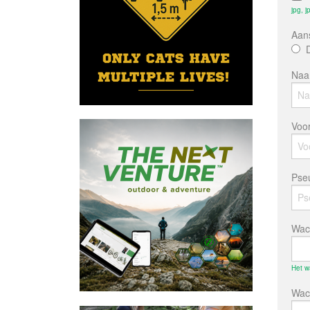
jpg, 
Aans
Naa
Voo
Pse
Wac
Het w
Wac