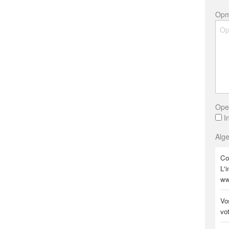
Opm
Ope
In
Alg
Co
L'i
ww
Vo
vo