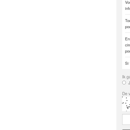
Vo
in
Tou
pou
En
ci
po
Si
Ik 
De v