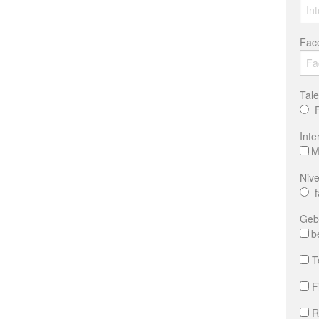
Fac
Tale
Inte
M
Nive
f
Gebr
b
To
Fi
R