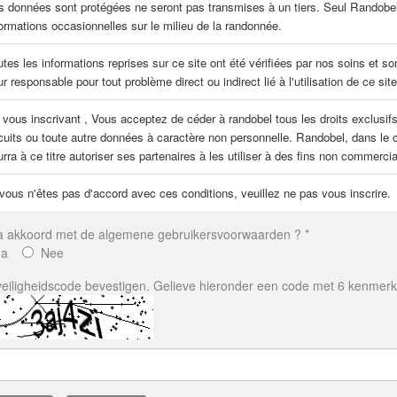
s données sont protégées ne seront pas transmises à un tiers. Seul Randobel 
formations occasionnelles sur le milieu de la randonnée.
tes les informations reprises sur ce site ont été vérifiées par nos soins et so
r responsable pour tout problème direct ou indirect lié à l'utilisation de ce si
 vous inscrivant , Vous acceptez de céder à randobel tous les droits exclusifs
rcuits ou toute autre données à caractère non personnelle. Randobel, dans le 
urra à ce titre autoriser ses partenaires à les utiliser à des fins non commer
 vous n'êtes pas d'accord avec ces conditions, veuillez ne pas vous inscrire.
ga akkoord met de algemene gebruikersvoorwaarden ? *
Ja
Nee
eiligheidscode bevestigen. Gelieve hieronder een code met 6 kenmerk