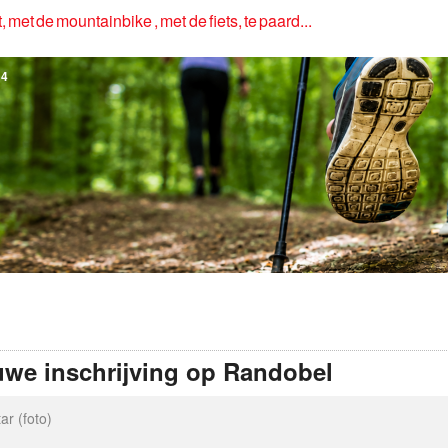
, met de mountainbike , met de fiets, te paard...
4
uwe inschrijving op Randobel
ar (foto)