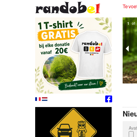
Te voet
1
of
Nie
Avat