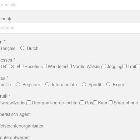
ebook
n *
Français
Dutch
resses *
TB
STB
Racefiets
Wandelen
Nordic Walking
Jogging
Trail
au *
amilie
Beginner
Intermediate
Sportif
Expert
uik *
ewegwijzering
Georganiseerde tochten
Gps
Kaart
Smartphone
eristisch agent
etstochtenorganisator
oute ontwerper