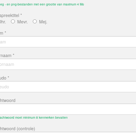
jpeg - en png-bestanden met een grootte van maximum 4 Mo
preektitel *
Dhr.
Mevr.
Mej.
m *
rnaam *
udo *
htwoord
achtwoord moet minimum 8 kenmerken bevatten
htwoord (controle)