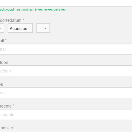
achtwoord moet minimum 8 kenmerken bevatten
oortedatum *
il *
efoon
es
eente *
rnetsite