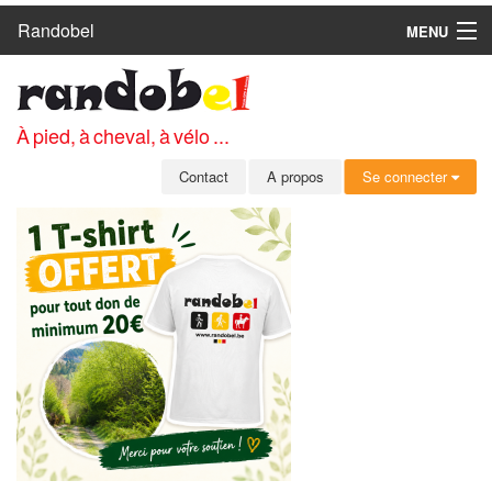
Randobel
MENU
ACCUEIL
CIRCUITS
À pied, à cheval, à vélo ...
CLUBS
Contact
A propos
Se connecter
CONTACT
A PROPOS
MEMBRES
SE CONNECTER
INSCRIPTION GRATUITE
MOT DE PASSE OUBLIÉ