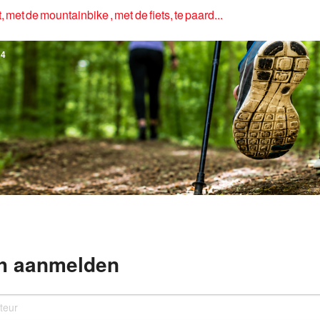
, met de mountainbike , met de fiets, te paard...
4
h aanmelden