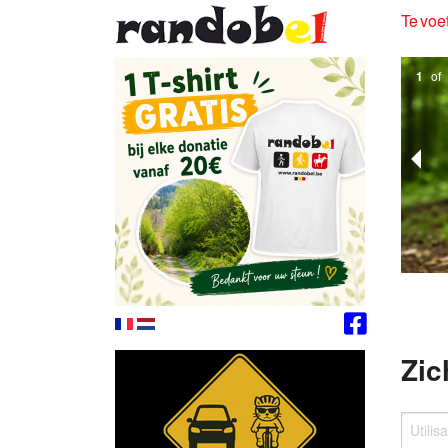
Te voet
1
of
Zic