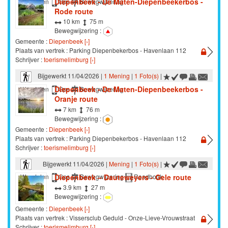
Diepenbeek - De Maten-Diepenbeekerbos -
Wandelen
Gps
Bewegwijzering
Rode route
10 km
75 m
Bewegwijzering :
Gemeente :
Diepenbeek [›]
Plaats van vertrek : Parking Diepenbekerbos - Havenlaan 112
Schrijver :
toerismelimburg [›]
Bijgewerkt 11/04/2026 |
1 Mening
|
1 Foto(s)
|
Diepenbeek - De Maten-Diepenbeekerbos -
Wandelen
Gps
Bewegwijzering
Oranje route
7 km
76 m
Bewegwijzering :
Gemeente :
Diepenbeek [›]
Plaats van vertrek : Parking Diepenbekerbos - Havenlaan 112
Schrijver :
toerismelimburg [›]
Bijgewerkt 11/04/2026 |
Mening
|
1 Foto(s)
|
Diepenbeek – Dauteweyers - Gele route
Wandelen
Gps
Bewegwijzering
Roadbook
3.9 km
27 m
Bewegwijzering :
Gemeente :
Diepenbeek [›]
Plaats van vertrek : Vissersclub Geduld - Onze-Lieve-Vrouwstraat
Schrijver :
toerismelimburg [›]