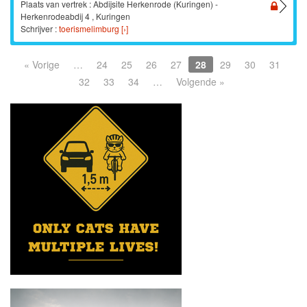
Plaats van vertrek : Abdijsite Herkenrode (Kuringen) -
Herkenrodeabdij 4 , Kuringen
Schrijver :
toerismelimburg [›]
« Vorige
…
24
25
26
27
28
29
30
31
32
33
34
…
Volgende »