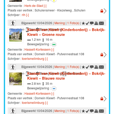
Gemeente :
Herk-de-Stad [›]
Plaats van vertrek : Schulensmeer - Kiezelweg , Schulen
Schrijver :
rlh [›]
Bijgewerkt 10/04/2026 |
Mening
|
1 Foto(s)
|
Kasteel van Kiewit (Kinderborderij) – Bokrijk-
Wandelen
Gps
Bewegwijzering
Kiewit – Groene route
1.2 km
16 m
Bewegwijzering :
Gemeente :
Hasselt-Kortessem [›]
Plaats van vertrek : Domein Kiewit - Putvennestraat 108
Schrijver :
toerismelimburg [›]
Bijgewerkt 10/04/2026 |
Mening
|
1 Foto(s)
|
Kasteel van Kiewit (Kinderborderij) – Bokrijk-
Wandelen
Gps
Bewegwijzering
Roadbook
Kiewit – Blauwe route
2.8 km
35 m
Bewegwijzering :
Gemeente :
Hasselt-Kortessem [›]
Plaats van vertrek : Domein Kiewit - Putvennestraat 108
Schrijver :
toerismelimburg [›]
Bijgewerkt 10/04/2026 |
Mening
|
1 Foto(s)
|