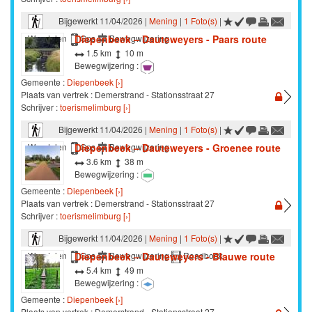
Bijgewerkt 11/04/2026 |
Mening
|
1 Foto(s)
|
Diepenbeek – Dauteweyers - Paars route
Wandelen
Gps
Bewegwijzering
1.5 km
10 m
Bewegwijzering :
Gemeente :
Diepenbeek [›]
Plaats van vertrek : Demerstrand - Stationsstraat 27
Schrijver :
toerismelimburg [›]
Bijgewerkt 11/04/2026 |
Mening
|
1 Foto(s)
|
Diepenbeek – Dauteweyers - Groenee route
Wandelen
Gps
Bewegwijzering
3.6 km
38 m
Bewegwijzering :
Gemeente :
Diepenbeek [›]
Plaats van vertrek : Demerstrand - Stationsstraat 27
Schrijver :
toerismelimburg [›]
Bijgewerkt 11/04/2026 |
Mening
|
1 Foto(s)
|
Diepenbeek – Dauteweyers - Blauwe route
Wandelen
Gps
Bewegwijzering
Roadbook
5.4 km
49 m
Bewegwijzering :
Gemeente :
Diepenbeek [›]
Plaats van vertrek : Demerstrand - Stationsstraat 27