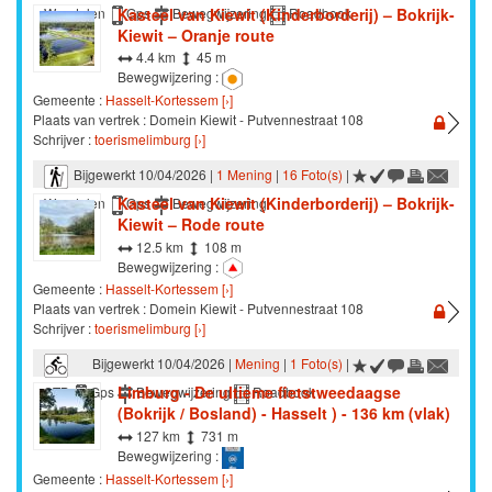
Kasteel van Kiewit (Kinderborderij) – Bokrijk-
Wandelen
Gps
Bewegwijzering
Roadbook
Kiewit – Oranje route
4.4 km
45 m
Bewegwijzering :
Gemeente :
Hasselt-Kortessem [›]
Plaats van vertrek : Domein Kiewit - Putvennestraat 108
Schrijver :
toerismelimburg [›]
Bijgewerkt 10/04/2026 |
1 Mening
|
16 Foto(s)
|
Kasteel van Kiewit (Kinderborderij) – Bokrijk-
Wandelen
Gps
Bewegwijzering
Kiewit – Rode route
12.5 km
108 m
Bewegwijzering :
Gemeente :
Hasselt-Kortessem [›]
Plaats van vertrek : Domein Kiewit - Putvennestraat 108
Schrijver :
toerismelimburg [›]
Bijgewerkt 10/04/2026 |
Mening
|
1 Foto(s)
|
Limburg - De ultieme fietstweedaagse
STB
Gps
Bewegwijzering
Roadbook
(Bokrijk / Bosland) - Hasselt ) - 136 km (vlak)
127 km
731 m
Bewegwijzering :
Gemeente :
Hasselt-Kortessem [›]