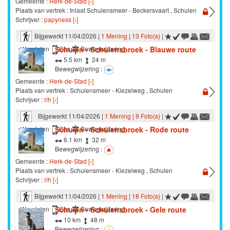
Gemeente :
Herk-de-Stad [›]
Plaats van vertrek : Inlaat Schulensmeer - Beckersvaart , Schulen
Schrijver :
papyness [›]
Bijgewerkt 11/04/2026 |
1 Mening
|
13 Foto(s)
|
Schulen - Schulensbroek - Blauwe route
Wandelen
Gps
Bewegwijzering
5.5 km
24 m
Bewegwijzering :
Gemeente :
Herk-de-Stad [›]
Plaats van vertrek : Schulensmeer - Kiezelweg , Schulen
Schrijver :
rlh [›]
Bijgewerkt 11/04/2026 |
1 Mening
|
9 Foto(s)
|
Schulen - Schulensbroek - Rode route
Wandelen
Gps
Bewegwijzering
6.1 km
32 m
Bewegwijzering :
Gemeente :
Herk-de-Stad [›]
Plaats van vertrek : Schulensmeer - Kiezelweg , Schulen
Schrijver :
rlh [›]
Bijgewerkt 11/04/2026 |
1 Mening
|
18 Foto(s)
|
Schulen - Schulensbroek - Gele route
Wandelen
Gps
Bewegwijzering
10 km
48 m
Bewegwijzering :