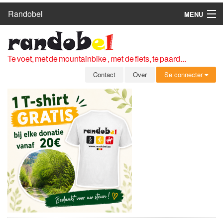
Randobel
MENU
HOME
ROUTES
Te voet, met de mountainbike , met de fiets, te paard...
CLUBS
Contact
Over
Se connecter
CONTACT
OVER
LEDEN
ZICH AANMELDEN
GRATIS REGISTRATIE
WACHTWOORD VERGETEN