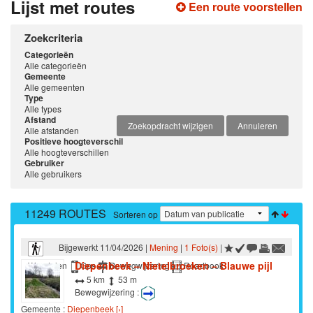
Lijst met routes
Een route voorstellen
Zoekcriteria
Categorieën
Alle categorieën
Gemeente
Alle gemeenten
Type
Alle types
Afstand
Zoekopdracht wijzigen
Annuleren
Alle afstanden
Positieve hoogteverschil
Alle hoogteverschillen
Gebruiker
Alle gebruikers
11249 ROUTES
Sorteren op
Bijgewerkt 11/04/2026 |
Mening
|
1 Foto(s)
|
Diepenbeek – Nietelbroeken – Blauwe pijl
Wandelen
Gps
Bewegwijzering
Roadbook
5 km
53 m
Bewegwijzering :
Gemeente :
Diepenbeek [›]