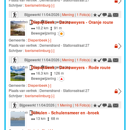
Schrijver :
toerismelimburg [›]
Bijgewerkt 11/04/2026 |
Mening
|
1 Foto(s)
|
Diepenbeek – Dauteweyers - Oranje route
Wandelen
Gps
Bewegwijzering
10.2 km
91 m
Bewegwijzering :
Gemeente :
Diepenbeek [›]
Plaats van vertrek : Demerstrand - Stationsstraat 27
Schrijver :
toerismelimburg [›]
Bijgewerkt 11/04/2026 |
Mening
|
1 Foto(s)
|
Diepenbeek – Dauteweyers - Rode route
Wandelen
Gps
Bewegwijzering
16.3 km
126 m
Bewegwijzering :
Gemeente :
Diepenbeek [›]
Plaats van vertrek : Demerstrand - Stationsstraat 27
Schrijver :
toerismelimburg [›]
Bijgewerkt 11/04/2026 |
1 Mening
|
16 Foto(s)
|
Schulen - Schulensmeer en -broek
Wandelen
Gps
13 km
68 m