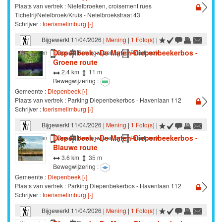
Plaats van vertrek : Nietelbroeken, croisement rues
Tichelrij/Netelbroek/Kruis - Netelbroekstraat 43
Schrijver :
toerismelimburg [›]
Bijgewerkt 11/04/2026 |
Mening
|
1 Foto(s)
|
Diepenbeek - De Maten-Diepenbeekerbos -
Wandelen
Gps
Bewegwijzering
Roadbook
Groene route
2.4 km
11 m
Bewegwijzering :
Gemeente :
Diepenbeek [›]
Plaats van vertrek : Parking Diepenbekerbos - Havenlaan 112
Schrijver :
toerismelimburg [›]
Bijgewerkt 11/04/2026 |
Mening
|
1 Foto(s)
|
Diepenbeek - De Maten-Diepenbeekerbos -
Wandelen
Gps
Bewegwijzering
Roadbook
Blauwe route
3.6 km
35 m
Bewegwijzering :
Gemeente :
Diepenbeek [›]
Plaats van vertrek : Parking Diepenbekerbos - Havenlaan 112
Schrijver :
toerismelimburg [›]
Bijgewerkt 11/04/2026 |
Mening
|
1 Foto(s)
|