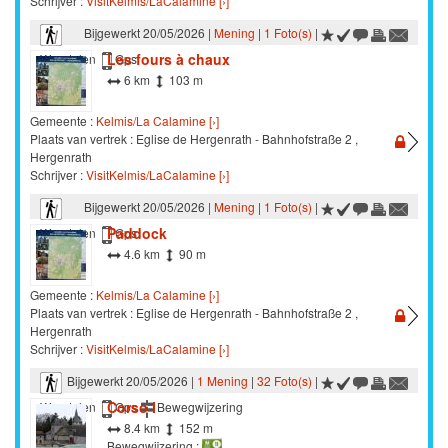
Schrijver :
VisitKelmis/LaCalamine [›]
Bijgewerkt 20/05/2026 |
Mening
|
1 Foto(s)
|
Les fours à chaux
Wandelen
Gps
6 km
103 m
Gemeente :
Kelmis/La Calamine [›]
Plaats van vertrek : Eglise de Hergenrath - Bahnhofstraße 2 ,
Hergenrath
Schrijver :
VisitKelmis/LaCalamine [›]
Bijgewerkt 20/05/2026 |
Mening
|
1 Foto(s)
|
Paddock
Wandelen
Gps
4.6 km
90 m
Gemeente :
Kelmis/La Calamine [›]
Plaats van vertrek : Eglise de Hergenrath - Bahnhofstraße 2 ,
Hergenrath
Schrijver :
VisitKelmis/LaCalamine [›]
Bijgewerkt 20/05/2026 |
1 Mening
|
32 Foto(s)
|
Corso I
Wandelen
Gps
Bewegwijzering
8.4 km
152 m
Bewegwijzering :