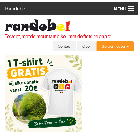
Randobel
MENU
HOME
ROUTES
Te voet, met de mountainbike , met de fiets, te paard...
CLUBS
Contact
Over
Se connecter
CONTACT
OVER
LEDEN
ZICH AANMELDEN
GRATIS REGISTRATIE
WACHTWOORD VERGETEN