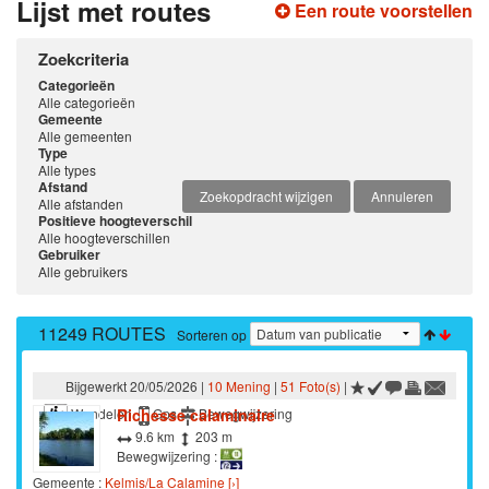
Lijst met routes
Een route voorstellen
Zoekcriteria
Categorieën
Alle categorieën
Gemeente
Alle gemeenten
Type
Alle types
Afstand
Zoekopdracht wijzigen
Annuleren
Alle afstanden
Positieve hoogteverschil
Alle hoogteverschillen
Gebruiker
Alle gebruikers
11249 ROUTES
Sorteren op
Bijgewerkt 20/05/2026 |
10 Mening
|
51 Foto(s)
|
Wandelen
Richesse calaminaire
Gps
Bewegwijzering
9.6 km
203 m
Bewegwijzering :
Gemeente :
Kelmis/La Calamine [›]