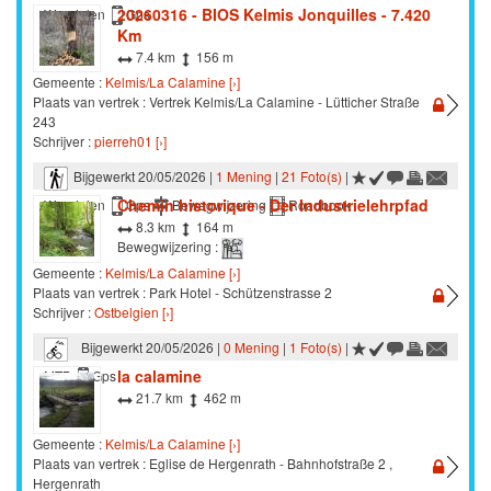
20260316 - BIOS Kelmis Jonquilles - 7.420
Wandelen
Gps
Km
7.4 km
156 m
Gemeente :
Kelmis/La Calamine [›]
Plaats van vertrek : Vertrek Kelmis/La Calamine - Lütticher Straße
243
Schrijver :
pierreh01 [›]
Bijgewerkt 20/05/2026 |
1 Mening
|
21 Foto(s)
|
Chemin historique - Der Industrielehrpfad
Wandelen
Gps
Bewegwijzering
Roadbook
8.3 km
164 m
Bewegwijzering :
Gemeente :
Kelmis/La Calamine [›]
Plaats van vertrek : Park Hotel - Schützenstrasse 2
Schrijver :
Ostbelgien [›]
Bijgewerkt 20/05/2026 |
0 Mening
|
1 Foto(s)
|
la calamine
MTB
Gps
21.7 km
462 m
Gemeente :
Kelmis/La Calamine [›]
Plaats van vertrek : Eglise de Hergenrath - Bahnhofstraße 2 ,
Hergenrath