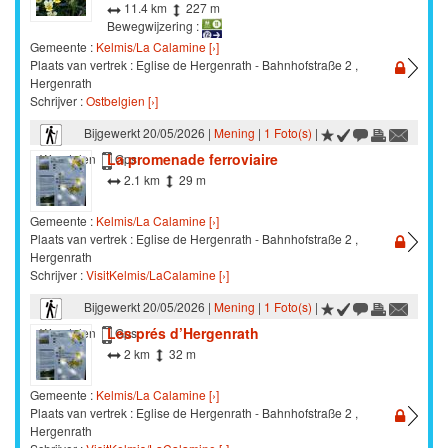
11.4 km
227 m
Bewegwijzering :
Gemeente :
Kelmis/La Calamine [›]
Plaats van vertrek : Eglise de Hergenrath - Bahnhofstraße 2 ,
Hergenrath
Schrijver :
Ostbelgien [›]
Bijgewerkt 20/05/2026 |
Mening
|
1 Foto(s)
|
La promenade ferroviaire
Wandelen
Gps
2.1 km
29 m
Gemeente :
Kelmis/La Calamine [›]
Plaats van vertrek : Eglise de Hergenrath - Bahnhofstraße 2 ,
Hergenrath
Schrijver :
VisitKelmis/LaCalamine [›]
Bijgewerkt 20/05/2026 |
Mening
|
1 Foto(s)
|
Les prés d’Hergenrath
Wandelen
Gps
2 km
32 m
Gemeente :
Kelmis/La Calamine [›]
Plaats van vertrek : Eglise de Hergenrath - Bahnhofstraße 2 ,
Hergenrath