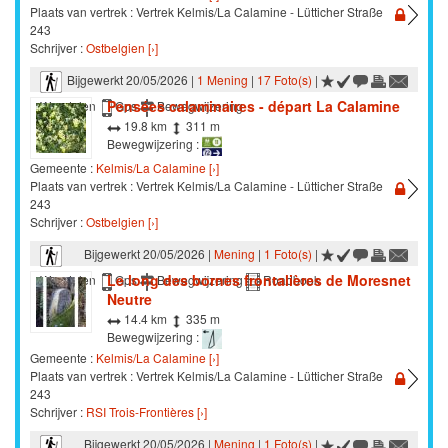
Plaats van vertrek : Vertrek Kelmis/La Calamine - Lütticher Straße
243
Schrijver :
Ostbelgien [›]
Bijgewerkt 20/05/2026 |
1 Mening
|
17 Foto(s)
|
Pensées calaminaires - départ La Calamine
Wandelen
Gps
Bewegwijzering
19.8 km
311 m
Bewegwijzering :
Gemeente :
Kelmis/La Calamine [›]
Plaats van vertrek : Vertrek Kelmis/La Calamine - Lütticher Straße
243
Schrijver :
Ostbelgien [›]
Bijgewerkt 20/05/2026 |
Mening
|
1 Foto(s)
|
Le long des bornes frontalières de Moresnet
Wandelen
Gps
Bewegwijzering
Roadbook
Neutre
14.4 km
335 m
Bewegwijzering :
Gemeente :
Kelmis/La Calamine [›]
Plaats van vertrek : Vertrek Kelmis/La Calamine - Lütticher Straße
243
Schrijver :
RSI Trois-Frontières [›]
Bijgewerkt 20/05/2026 |
Mening
|
1 Foto(s)
|