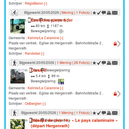
Schrijver :
RégisBalon [›]
Bijgewerkt 20/05/2026 |
Mening
|
1 Foto(s)
|
Entre terr, pierre & fer
Racefiets
Gps
Bewegwijzering
80 km
1187 m
Bewegwijzering :
Gemeente :
Kelmis/La Calamine [›]
Plaats van vertrek : Eglise de Hergenrath - Bahnhofstraße 2 ,
Hergenrath
Schrijver :
Randobel [›]
Bijgewerkt 20/05/2026 |
1 Mening
|
26 Foto(s)
|
Corso II
Wandelen
Gps
Bewegwijzering
5.4 km
89 m
Bewegwijzering :
Gemeente :
Kelmis/La Calamine [›]
Plaats van vertrek : Eglise de Hergenrath - Bahnhofstraße 2 ,
Hergenrath
Schrijver :
Ostbelgien [›]
Bijgewerkt 20/05/2026 |
1 Mening
|
1 Foto(s)
|
Balades de rêve 14 - « Le pays calaminaire »
Wandelen
Gps
Bewegwijzering
(départ Hergenrath)