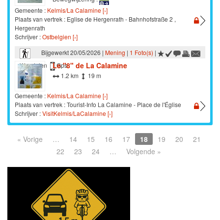
Gemeente :
Kelmis/La Calamine [›]
Plaats van vertrek : Eglise de Hergenrath - Bahnhofstraße 2 ,
Hergenrath
Schrijver :
Ostbelgien [›]
Bijgewerkt 20/05/2026 |
Mening
|
1 Foto(s)
|
Le "8" de La Calamine
Wandelen
Gps
1.2 km
19 m
Gemeente :
Kelmis/La Calamine [›]
Plaats van vertrek : Tourist-Info La Calamine - Place de l'Église
Schrijver :
VisitKelmis/LaCalamine [›]
« Vorige
…
14
15
16
17
18
19
20
21
22
23
24
…
Volgende »