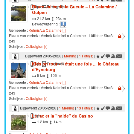
Route vallée de la Gueule – La Calamine /
Wandelen
Gps
Bewegwijzering
Gulpen
21.2 km
234 m
Bewegwijzering :
Gemeente :
Kelmis/La Calamine [›]
Plaats van vertrek : Vertrek Kelmis/La Calamine - Lütticher Straße
243
Schrijver :
Ostbelgien [›]
Bijgewerkt 20/05/2026 |
Mening
|
1 Foto(s)
|
Kids on tour - Il était une fois ... le Château
Wandelen
Gps
Roadbook
d'Eyneburg
5 km
106 m
Gemeente :
Kelmis/La Calamine [›]
Plaats van vertrek : Vertrek Kelmis/La Calamine - Lütticher Straße
243
Schrijver :
Ostbelgien [›]
Bijgewerkt 20/05/2026 |
1 Mening
|
13 Foto(s)
|
Le lac et la "halde" du Casino
Wandelen
Gps
1.2 km
14 m