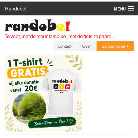
Randobel
MENU
HOME
ROUTES
Te voet, met de mountainbike , met de fiets, te paard...
CLUBS
Contact
Over
Se connecter
CONTACT
OVER
LEDEN
ZICH AANMELDEN
GRATIS REGISTRATIE
WACHTWOORD VERGETEN