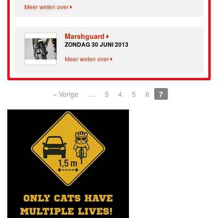
Meer weten over
Marshguard
ZONDAG 30 JUNI 2013
Meer weten over
« Vorige
…
3
4
5
6
7