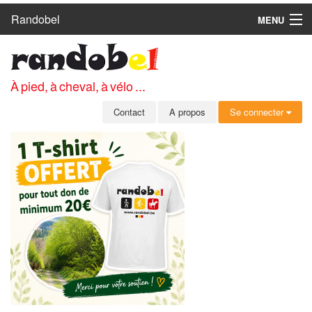
Randobel
MENU
ACCUEIL
CIRCUITS
À pied, à cheval, à vélo ...
CLUBS
Contact
A propos
Se connecter
CONTACT
A PROPOS
MEMBRES
SE CONNECTER
INSCRIPTION GRATUITE
MOT DE PASSE OUBLIÉ