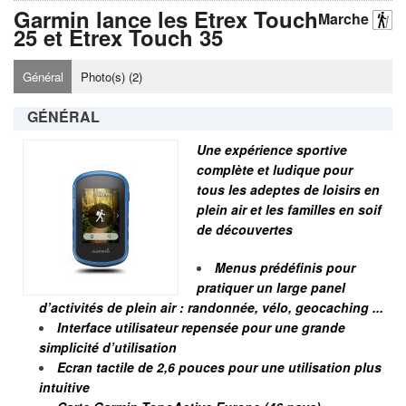
Garmin lance les Etrex Touch
Marche
25 et Etrex Touch 35
Général
Photo(s) (
2
)
GÉNÉRAL
Une exp
érience sportive
compl
ète et ludique pour
tous les adeptes de loisirs en
plein air et les familles en soif
de d
é
couvertes
Menus prédé
finis pour
pratiquer un large panel
d’
activité
s de plein air : randonn
ée, vé
lo, geocaching ...
Interface utilisateur repens
é
e pour une grande
simplicit
é d
’utilisation
Ecran tactile de 2,6 pouces pour une utilisation plus
intuitive