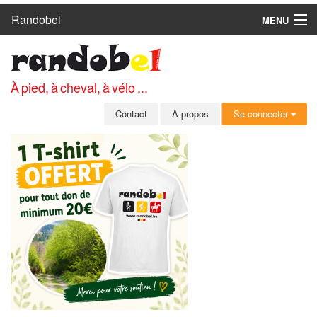
Randobel
MENU
ACCUEIL
CIRCUITS
À pied, à cheval, à vélo ...
CLUBS
Contact
A propos
Se connecter
CONTACT
A PROPOS
MEMBRES
SE CONNECTER
INSCRIPTION GRATUITE
MOT DE PASSE OUBLIÉ