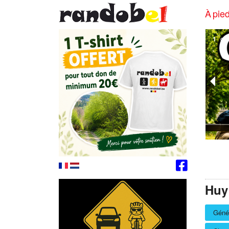
À pied
2
of
Huy
Géné