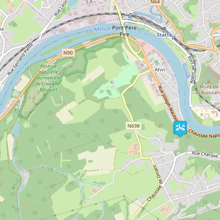
La carte des 9 promenades pédestres de Huy est en
Tourisme , Rue de Namur 1