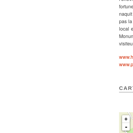
fortun
naquit
pas la
local 
Monume
visite
www.h
www.p
CAR
+
CAR
-