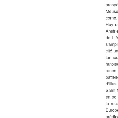
prospè
Meuse 
corne,
Huy de
Ansfri
de Liè
s'ampl
cité u
tanneu
hutois
roues 
batter
d'illu
Saint 
en pol
la rec
Europe
prédic