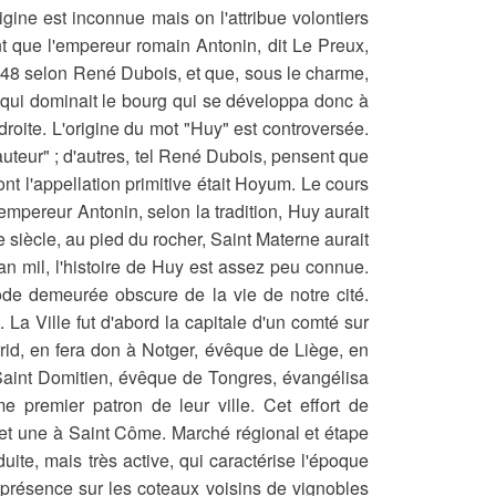
gine est inconnue mais on l'attribue volontiers
 que l'empereur romain Antonin, dit Le Preux,
 148 selon René Dubois, et que, sous le charme,
r qui dominait le bourg qui se développa donc à
droite. L'origine du mot "Huy" est controversée.
Hauteur" ; d'autres, tel René Dubois, pensent que
ont l'appellation primitive était Hoyum. Le cours
mpereur Antonin, selon la tradition, Huy aurait
e siècle, au pied du rocher, Saint Materne aurait
'an mil, l'histoire de Huy est assez peu connue.
ode demeurée obscure de la vie de notre cité.
 La Ville fut d'abord la capitale d'un comté sur
rid, en fera don à Notger, évêque de Liège, en
 Saint Domitien, évêque de Tongres, évangélisa
e premier patron de leur ville. Cet effort de
 et une à Saint Côme. Marché régional et étape
uite, mais très active, qui caractérise l'époque
a présence sur les coteaux voisins de vignobles