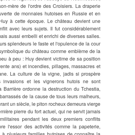
son-mère de l'ordre des Croisiers. La draperie
ouverte de monnaies hutoises en Russie et en
 Huy à cette époque. Le château devient une
flit avec leurs sujets. Il fut considérablement
is aussi embelli et enrichi de diverses salles.
eurs splendeurs le faste et l'opulence de la cour
x symbolique du château comme emblème de la
t peu à peu : Huy devient victime de sa position
ente ans) et incendies, pillages, massacres et
e. La culture de la vigne, jadis si prospère
es invasions et les vignerons hutois ne sont
 Barrière ordonne la destruction du Tchestia,
débarrassés de la cause de tous leurs malheurs,
urant un siècle, le piton rocheux demeura vierge
mière pierre du fort actuel, qui ne servit jamais
ilitaires pendant les deux premiers conflits
re l'essor des activités comme la papeterie,
le, à plusieurs familles hutoises de connaître la