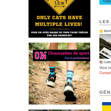
Chas
LES
Sport,
Cafés
Vous vo
Contac
GÉN