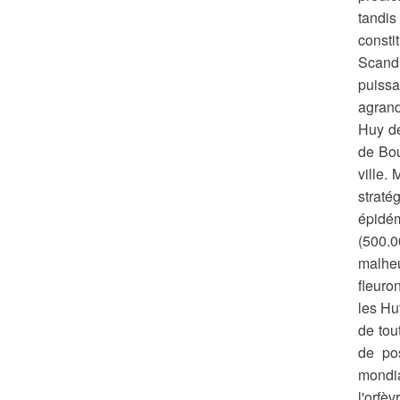
tandis
consti
Scandi
puissa
agrand
Huy de
de Bou
ville.
straté
épidém
(500.0
malheu
fleuro
les Hu
de tou
de pos
mondia
l'orfè