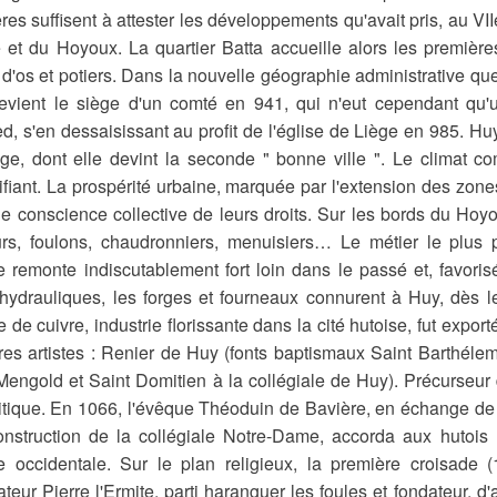
res suffisent à attester les développements qu'avait pris, au VII
et du Hoyoux. La quartier Batta accueille alors les premières 
 d'os et potiers. Dans la nouvelle géographie administrative qu
vient le siège d'un comté en 941, qui n'eut cependant qu'un
ed, s'en dessaisissant au profit de l'église de Liège en 985. Huy
ge, dont elle devint la seconde " bonne ville ". Le climat c
ifiant. La prospérité urbaine, marquée par l'extension des zon
ne conscience collective de leurs droits. Sur les bords du Hoy
rs, foulons, chaudronniers, menuisiers… Le métier le plus p
e remonte indiscutablement fort loin dans le passé et, favori
hydrauliques, les forges et fourneaux connurent à Huy, dès 
ie de cuivre, industrie florissante dans la cité hutoise, fut expo
stres artistes : Renier de Huy (fonts baptismaux Saint Barthél
Mengold et Saint Domitien à la collégiale de Huy). Précurseur
itique. En 1066, l'évêque Théoduin de Bavière, en échange de 
onstruction de la collégiale Notre-Dame, accorda aux hutois
 occidentale. Sur le plan religieux, la première croisade
ateur Pierre l'Ermite, parti haranguer les foules et fondateur, 