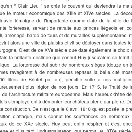
 qu'en " Clair Lieu " se crée le couvent qui deviendra la mai
tue le moteur économique des XIIIe et XIVe siècles. La déc
navie témoigne de l'importante commerciale de la ville de
nte forteresse, servant de retraite aux princes liégeois en con
i, aménagé, bardé de tours et de murailles supplémentaires, ma
vint alors une ville de plaisirs et vit se déployer dans toutes l
rgogne. C'est de ce XVe siècle que date également le choi
 Mais la brillante destinée que connut Huy jusqu'alors se terni
gique. La forteresse dut subir de nombreux sièges (douze en tr
ies ravagèrent à de nombreuses reprises la belle cité mosan
00 litres de Briolet par an), périclite suite à ces multipl
reusement plus légion de nos jours. En 1715, le Traité de la
n de l'architecture militaire européenne. Mais heureux d'être 
tois s'employèrent à démonter leur château pierre par pierre. D
te construction. Ce n'est que le 6 avril 1818 qu'est posée la pre
ition d'attaque, mais connut les souffrances de nombreux m
ux de ce XXe siècle. Huy peut enfin respirer et c'est enco
vrerie et plus tard l'industrialisation, qui permit, au XIXe sièc