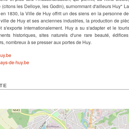
e (citons les Delloye, les Godin), surnommant d'ailleurs Huy" L
 en 1830, la Ville de Huy offrit un des siens en la personne d
 ville de Huy et ses anciennes industries, la production de pièc
et s'exporte internationalement. Huy a su s'adapter et le tour
nts historiques, sites naturels d'une rare beauté, édifices 
urs, nombreux à se presser aux portes de Huy.
uy.be
ays-de-huy.be
TE
TE