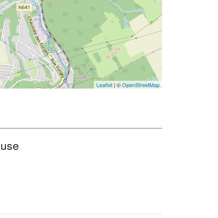
Leaflet
| ©
OpenStreetMap
euse