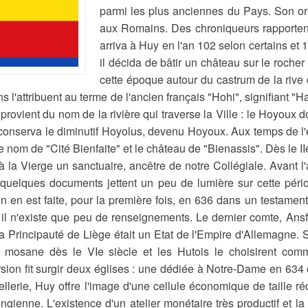
parmi les plus anciennes du Pays. Son ori
aux Romains. Des chroniqueurs rapportent
arriva à Huy en l'an 102 selon certains et
il décida de bâtir un château sur le roche
cette époque autour du castrum de la rive 
ns l'attribuent au terme de l'ancien français "Hohi", signifiant "
 provient du nom de la rivière qui traverse la Ville : le Hoyoux d
conserva le diminutif Hoyolus, devenu Hoyoux. Aux temps de l'e
le nom de "Cité Bienfaite" et le château de "Bienassis". Dès le II
à la Vierge un sanctuaire, ancêtre de notre Collégiale. Avant l
quelques documents jettent un peu de lumière sur cette péri
n en est faite, pour la première fois, en 636 dans un testament.
 il n'existe que peu de renseignements. Le dernier comte, Ansf
a Principauté de Liège était un Etat de l'Empire d'Allemagne.
é mosane dès le VIe siècle et les Hutois le choisirent comm
sion fit surgir deux églises : une dédiée à Notre-Dame en 634
ellerie, Huy offre l'image d'une cellule économique de taille réd
ngienne. L'existence d'un atelier monétaire très productif et l