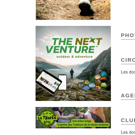
PHOT
CIR
Les don
AGE
CLU
Les don