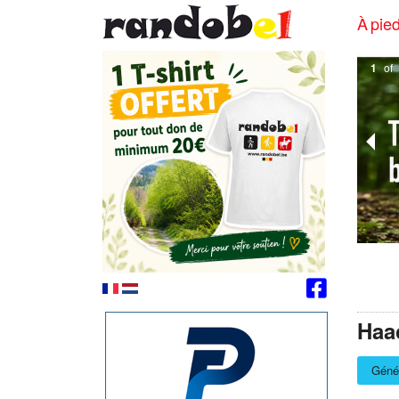
À pied
1
of
Haa
Géné