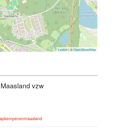
Leaflet
| ©
OpenStreetMap
 Maasland vzw
schapkempenenmaasland