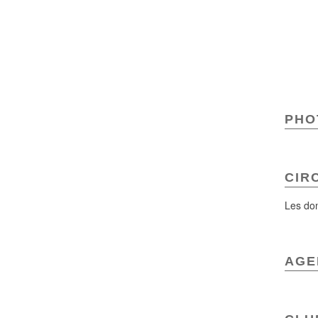
PHOT
CIR
Les don
AGE