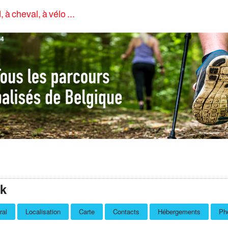
, à cheval, à vélo ...
4
k
ral
Localisation
Carte
Contacts
Hébergements
Pho