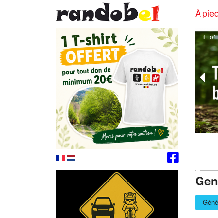
À pied
2
of
Gen
Géné