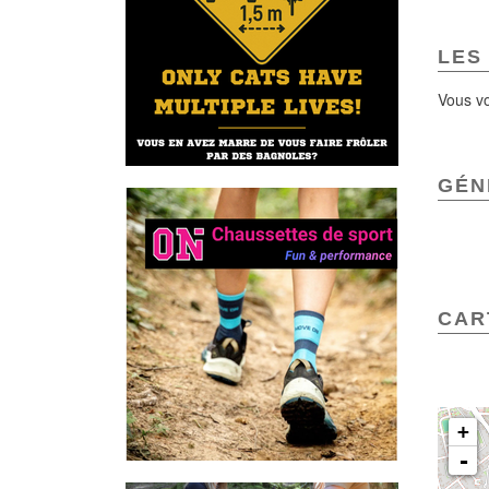
LES
Vous vo
GÉN
CAR
+
CAR
-