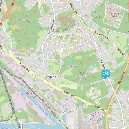
Un "box" comprenant 12 cartes ( 99 circuits et 44
entrées du Parc au prix de 16 euros .
Les cartes sont très bien faites ! Super affaire !