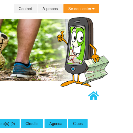
Contact
A propos
Se connecter
to(s) (0)
Circuits
Agenda
Clubs