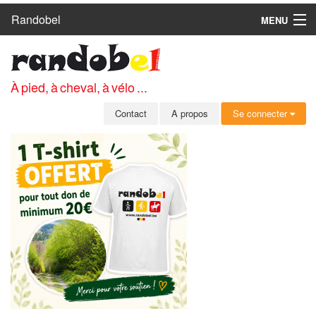
Randobel
MENU
ACCUEIL
CIRCUITS
À pied, à cheval, à vélo ...
CLUBS
Contact
A propos
Se connecter
CONTACT
A PROPOS
MEMBRES
SE CONNECTER
INSCRIPTION GRATUITE
MOT DE PASSE OUBLIÉ