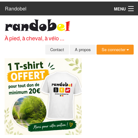
Randobel
MENU
ACCUEIL
CIRCUITS
À pied, à cheval, à vélo ...
CLUBS
Contact
A propos
Se connecter
CONTACT
A PROPOS
MEMBRES
SE CONNECTER
INSCRIPTION GRATUITE
MOT DE PASSE OUBLIÉ