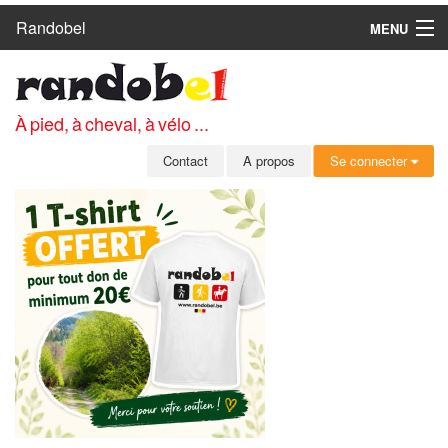
Randobel
MENU
ACCUEIL
CIRCUITS
À pied, à cheval, à vélo ...
CLUBS
Contact
A propos
Se connecter
CONTACT
A PROPOS
MEMBRES
SE CONNECTER
INSCRIPTION GRATUITE
MOT DE PASSE OUBLIÉ