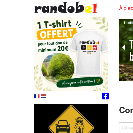
À pied
1
of
Con