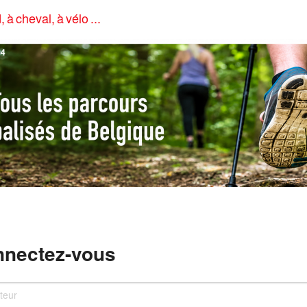
, à cheval, à vélo ...
4
nectez-vous