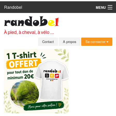
Randobel
MENU
ACCUEIL
CIRCUITS
À pied, à cheval, à vélo ...
CLUBS
Contact
A propos
Se connecter
CONTACT
A PROPOS
MEMBRES
SE CONNECTER
INSCRIPTION GRATUITE
MOT DE PASSE OUBLIÉ