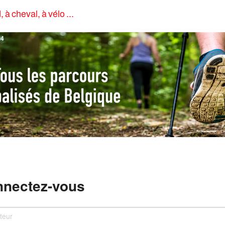
, à cheval, à vélo ...
4
nectez-vous