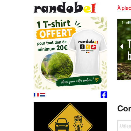
À pied
1
of
Con