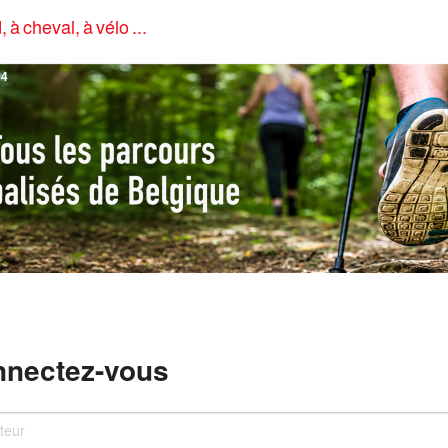
, à cheval, à vélo ...
4
nectez-vous