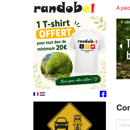
À pied
1
of
Con