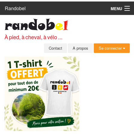
Randobel
MENU
ACCUEIL
CIRCUITS
À pied, à cheval, à vélo ...
CLUBS
Contact
A propos
Se connecter
CONTACT
A PROPOS
MEMBRES
SE CONNECTER
INSCRIPTION GRATUITE
MOT DE PASSE OUBLIÉ