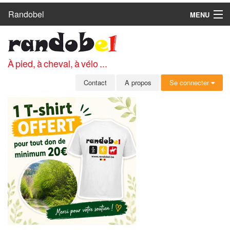
Randobel
MENU
ACCUEIL
CIRCUITS
À pied, à cheval, à vélo ...
CLUBS
Contact
A propos
Se connecter
CONTACT
A PROPOS
MEMBRES
SE CONNECTER
INSCRIPTION GRATUITE
MOT DE PASSE OUBLIÉ