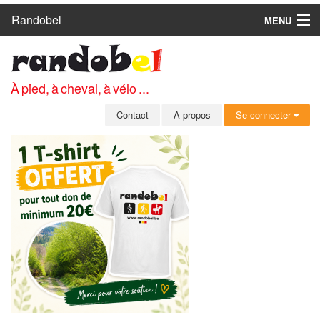
Randobel
MENU
ACCUEIL
CIRCUITS
À pied, à cheval, à vélo ...
CLUBS
Contact
A propos
Se connecter
CONTACT
A PROPOS
MEMBRES
SE CONNECTER
INSCRIPTION GRATUITE
MOT DE PASSE OUBLIÉ