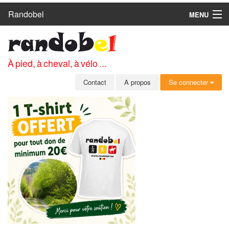
Randobel
MENU
ACCUEIL
CIRCUITS
À pied, à cheval, à vélo ...
CLUBS
Contact
A propos
Se connecter
CONTACT
A PROPOS
MEMBRES
SE CONNECTER
INSCRIPTION GRATUITE
MOT DE PASSE OUBLIÉ