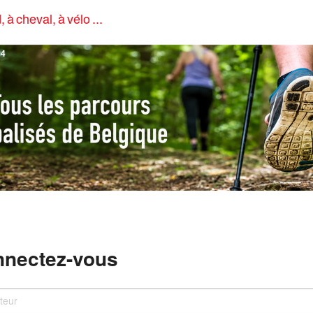
, à cheval, à vélo ...
4
nectez-vous