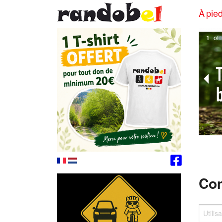
À pied
1
of
Con