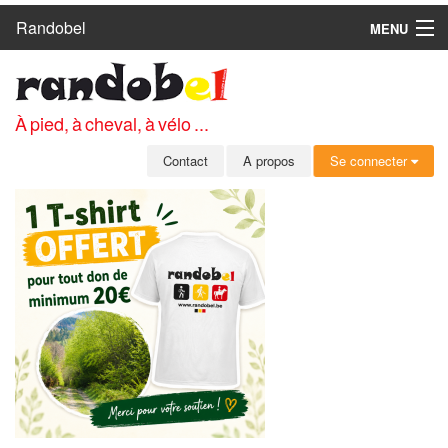
Randobel
MENU
ACCUEIL
CIRCUITS
À pied, à cheval, à vélo ...
CLUBS
Contact
A propos
Se connecter
CONTACT
A PROPOS
MEMBRES
SE CONNECTER
INSCRIPTION GRATUITE
MOT DE PASSE OUBLIÉ