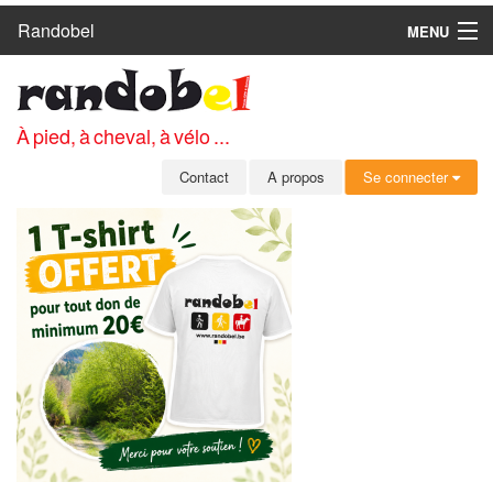
Randobel
MENU
ACCUEIL
CIRCUITS
À pied, à cheval, à vélo ...
CLUBS
Contact
A propos
Se connecter
CONTACT
A PROPOS
MEMBRES
SE CONNECTER
INSCRIPTION GRATUITE
MOT DE PASSE OUBLIÉ