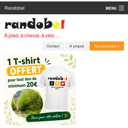
Randobel
MENU
ACCUEIL
CIRCUITS
À pied, à cheval, à vélo ...
CLUBS
Contact
A propos
Se connecter
CONTACT
A PROPOS
MEMBRES
SE CONNECTER
INSCRIPTION GRATUITE
MOT DE PASSE OUBLIÉ