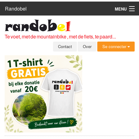
Randobel
MENU
HOME
ROUTES
Te voet, met de mountainbike , met de fiets, te paard...
CLUBS
Contact
Over
Se connecter
CONTACT
OVER
LEDEN
ZICH AANMELDEN
GRATIS REGISTRATIE
WACHTWOORD VERGETEN