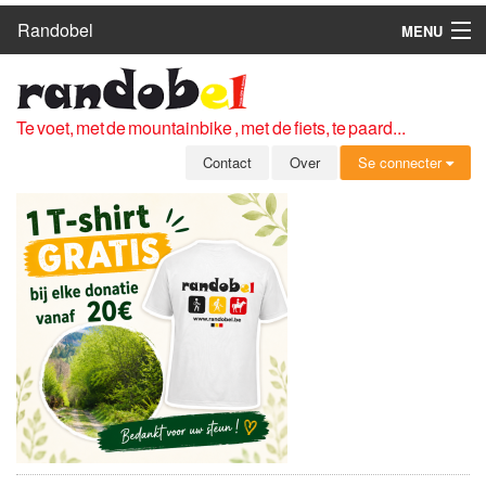
Randobel
MENU
HOME
ROUTES
Te voet, met de mountainbike , met de fiets, te paard...
CLUBS
Contact
Over
Se connecter
CONTACT
OVER
LEDEN
ZICH AANMELDEN
GRATIS REGISTRATIE
WACHTWOORD VERGETEN