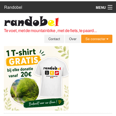
Randobel
MENU
HOME
ROUTES
Te voet, met de mountainbike , met de fiets, te paard...
CLUBS
Contact
Over
Se connecter
CONTACT
OVER
LEDEN
ZICH AANMELDEN
GRATIS REGISTRATIE
WACHTWOORD VERGETEN