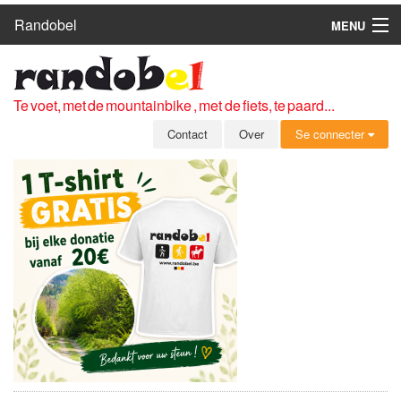
Randobel
MENU
HOME
ROUTES
Te voet, met de mountainbike , met de fiets, te paard...
CLUBS
Contact
Over
Se connecter
CONTACT
OVER
LEDEN
ZICH AANMELDEN
GRATIS REGISTRATIE
WACHTWOORD VERGETEN