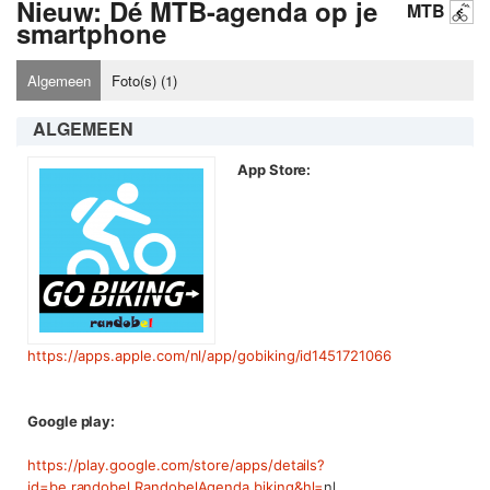
Nieuw: Dé MTB-agenda op je
MTB
smartphone
Algemeen
Foto(s) (
1
)
ALGEMEEN
App Store:
https://apps.apple.com/nl/app/gobiking/id1451721066
Google play:
https://play.google.com/store/apps/details?
id=be.randobel.RandobelAgenda.biking&hl=
nl