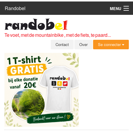
Randobel
MENU
HOME
ROUTES
Te voet, met de mountainbike , met de fiets, te paard...
CLUBS
Contact
Over
Se connecter
CONTACT
OVER
LEDEN
ZICH AANMELDEN
GRATIS REGISTRATIE
WACHTWOORD VERGETEN