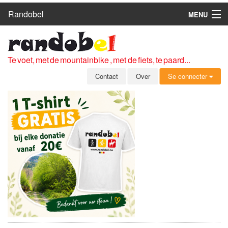
Randobel
MENU
HOME
ROUTES
Te voet, met de mountainbike , met de fiets, te paard...
CLUBS
Contact
Over
Se connecter
CONTACT
OVER
LEDEN
ZICH AANMELDEN
GRATIS REGISTRATIE
WACHTWOORD VERGETEN