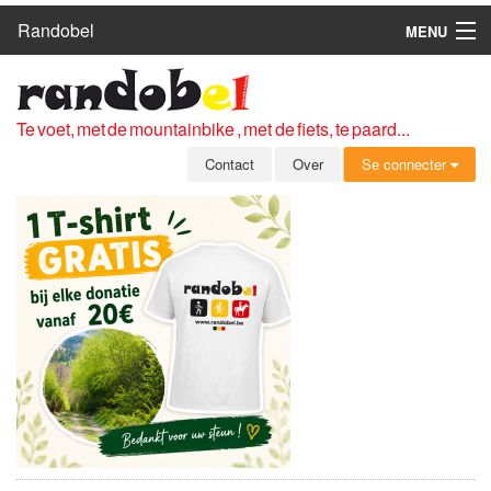
Randobel
MENU
HOME
ROUTES
Te voet, met de mountainbike , met de fiets, te paard...
CLUBS
Contact
Over
Se connecter
CONTACT
OVER
LEDEN
ZICH AANMELDEN
GRATIS REGISTRATIE
WACHTWOORD VERGETEN