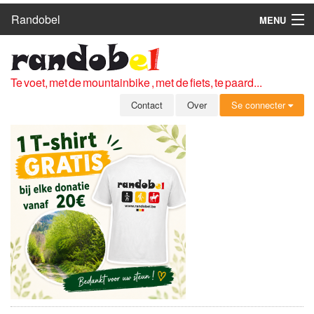
Randobel
MENU
HOME
ROUTES
Te voet, met de mountainbike , met de fiets, te paard...
CLUBS
Contact
Over
Se connecter
CONTACT
OVER
LEDEN
ZICH AANMELDEN
GRATIS REGISTRATIE
WACHTWOORD VERGETEN