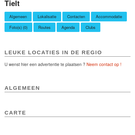
Tielt
Algemeen
Lokalisatie
Contacten
Accommodatie
Foto(s) (0)
Routes
Agenda
Clubs
LEUKE LOCATIES IN DE REGIO
U wenst hier een advertentie te plaatsen ?
Neem contact op !
ALGEMEEN
CARTE