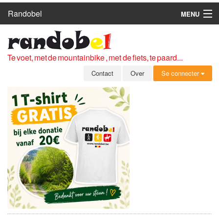
Randobel
MENU
HOME
ROUTES
Te voet, met de mountainbike , met de fiets, te paard...
CLUBS
Contact
Over
Se connecter
CONTACT
OVER
LEDEN
ZICH AANMELDEN
GRATIS REGISTRATIE
WACHTWOORD VERGETEN