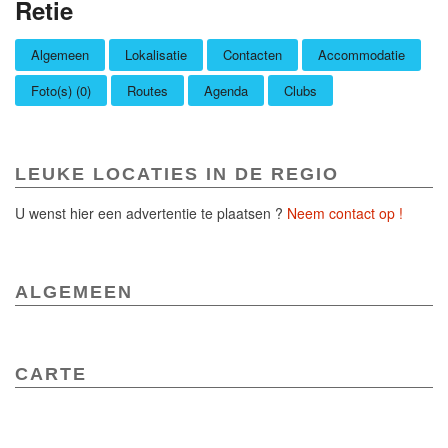
Retie
Algemeen
Lokalisatie
Contacten
Accommodatie
Foto(s) (0)
Routes
Agenda
Clubs
LEUKE LOCATIES IN DE REGIO
U wenst hier een advertentie te plaatsen ?
Neem contact op !
ALGEMEEN
CARTE