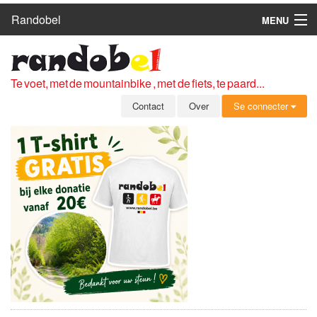
Randobel
MENU
HOME
ROUTES
Te voet, met de mountainbike , met de fiets, te paard...
CLUBS
Contact
Over
Se connecter
CONTACT
OVER
LEDEN
ZICH AANMELDEN
GRATIS REGISTRATIE
WACHTWOORD VERGETEN