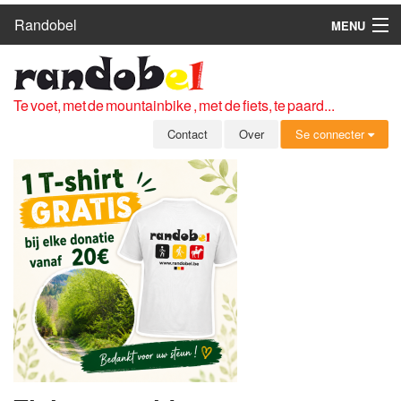
Randobel
MENU
HOME
ROUTES
Te voet, met de mountainbike , met de fiets, te paard...
CLUBS
Contact
Over
Se connecter
CONTACT
OVER
LEDEN
ZICH AANMELDEN
GRATIS REGISTRATIE
WACHTWOORD VERGETEN