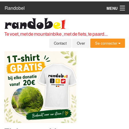
Randobel
MENU
HOME
ROUTES
Te voet, met de mountainbike , met de fiets, te paard...
CLUBS
Contact
Over
Se connecter
CONTACT
OVER
LEDEN
ZICH AANMELDEN
GRATIS REGISTRATIE
WACHTWOORD VERGETEN