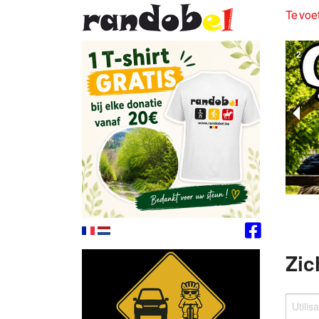
Te voet
2
of
Zic