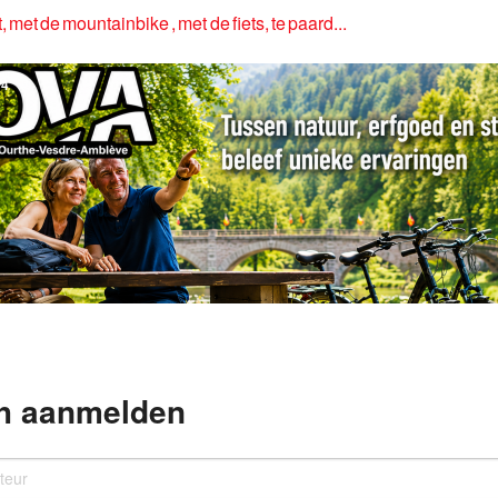
, met de mountainbike , met de fiets, te paard...
4
h aanmelden