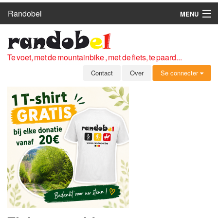
Randobel
MENU
HOME
ROUTES
Te voet, met de mountainbike , met de fiets, te paard...
CLUBS
Contact
Over
Se connecter
CONTACT
OVER
LEDEN
ZICH AANMELDEN
GRATIS REGISTRATIE
WACHTWOORD VERGETEN